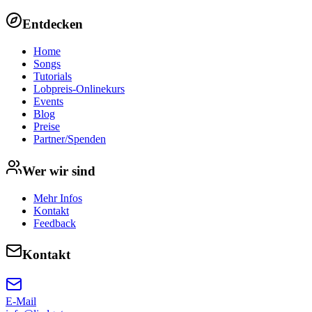
Entdecken
Home
Songs
Tutorials
Lobpreis-Onlinekurs
Events
Blog
Preise
Partner/Spenden
Wer wir sind
Mehr Infos
Kontakt
Feedback
Kontakt
E-Mail