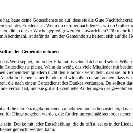
e hat, baue deine Gottesdienste so auf, dass sie die Gute Nachricht er
ein Gott des Friedens ist. Wenn du darüber nachdenkst, wo im Gottesdie
iten, die in dieser Woche gepredigt werden, auszurichten? Für mehr I
m Abendmahl, ist dafür da, um der Gemeinde zu helfen, sich auf die Herr
e Kultur der Gemeinde nehmen
 das Wort segnet, um in der Erkenntnis seiner Liebe und seines Wille
u Gottesdienste planst. Wenn du weißt, das viele Mitglieder mit bes
inen Gemeindemitgliedern nicht den Eindruck vermitteln, dass sie ihr 
n Aspekt im Leben seiner Kinder und wir sollten darauf achten, dass wi
en, die nach einem Gottesdienst des Dankes verlangen. Du solltest darau
e vertraut ist, und sie gut auf eventuelle Änderungen der gewohnten 
t auf die neu Dazugekommenen zu nehmen und sicherzustellen, dass sie a
n für Dinge gegeben werden, die für den unregelmäßigen oder neuen Go
le sein. Denke mit jeder Entscheidung, die du triffst, sei es in der Lie
s besser gemacht werden kann.