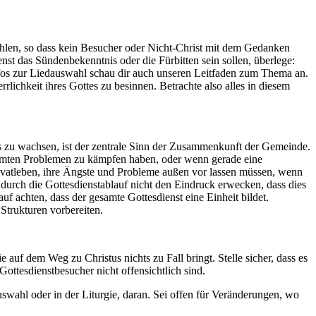
zählen, so dass kein Besucher oder Nicht-Christ mit dem Gedanken
nst das Sündenbekenntnis oder die Fürbitten sein sollen, überlege:
nfos zur Liedauswahl schau dir auch unseren Leitfaden zum Thema an.
lichkeit ihres Gottes zu besinnen. Betrachte also alles in diesem
ns zu wachsen, ist der zentrale Sinn der Zusammenkunft der Gemeinde.
timmten Problemen zu kämpfen haben, oder wenn gerade eine
Privatleben, ihre Ängste und Probleme außen vor lassen müssen, wenn
r durch die Gottesdienstablauf nicht den Eindruck erwecken, dass dies
f achten, dass der gesamte Gottesdienst eine Einheit bildet.
Strukturen vorbereiten.
uf dem Weg zu Christus nichts zu Fall bringt. Stelle sicher, dass es
ttesdienstbesucher nicht offensichtlich sind.
dauswahl oder in der Liturgie, daran. Sei offen für Veränderungen, wo