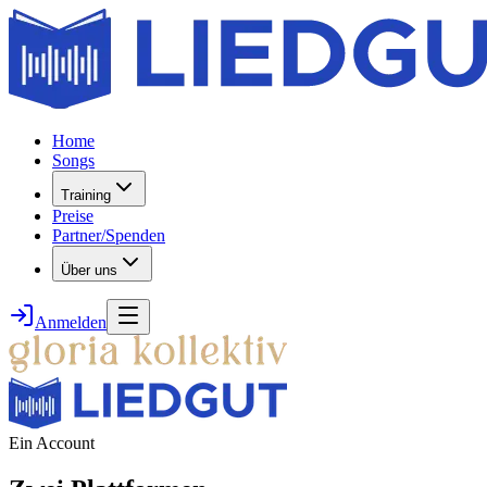
Home
Songs
Training
Preise
Partner/Spenden
Über uns
Anmelden
Ein Account